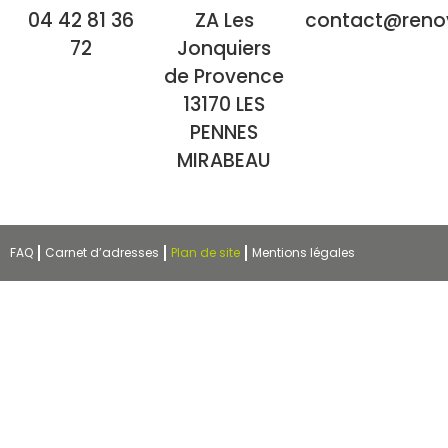
04 42 81 36
ZA Les
contact@reno
72
Jonquiers
de Provence
13170 LES
PENNES
MIRABEAU
FAQ
Carnet d’adresses
Plan de site
Mentions légales